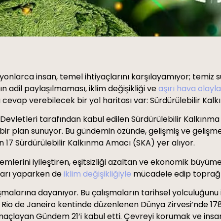
onlarca insan, temel ihtiyaçlarını karşılayamıyor; temiz s
 adil paylaşılmaması, iklim değişikliği ve
aşırı hava olayla
cevap verebilecek bir yol haritası var: Sürdürülebilir Ka
 Devletleri tarafından kabul edilen Sürdürülebilir Kalkınm
 bir plan sunuyor. Bu gündemin özünde, gelişmiş ve gelişme
 17 Sürdürülebilir Kalkınma Amacı (SKA) yer alıyor.
emlerini iyileştiren, eşitsizliği azaltan ve ekonomik büyümey
nları yaparken de
iklim değişikliğiyle
mücadele edip toprağı,
alışmalarına dayanıyor. Bu çalışmaların tarihsel yolculuğun
ın Rio de Janeiro kentinde düzenlenen Dünya Zirvesi’nde 178’
maçlayan Gündem 21’i kabul etti. Çevreyi korumak ve insa