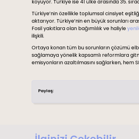
koyuyor. Türkiye ise 41 ülke arasında 35. sıra
Türkiye’nin özellikle toplumsal cinsiyet eşit
aktarıyor. Türkiye’nin en büyük sorunları ara
Fosil yakıtlara olan bağımlılık ve haliyle
yenil
ilişkili.
Ortaya konan tüm bu sorunların çözümü elbet
sağlamaya yönelik kapsamlı reformlara gitmes
emisyonların azaltılmasını sağlarken, hem SK
Paylaş:
İlginizi Çekebilir