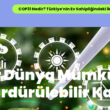
COP31 Nedir? Türkiye’nin Ev Sahipliğindeki İk
ir Dünya Mümk
rdürülebilir 