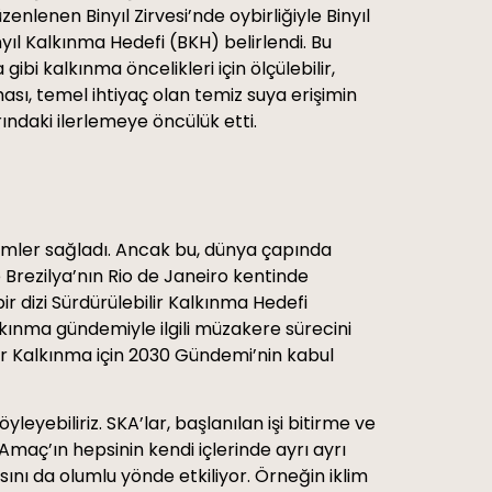
lenen Binyıl Zirvesi’nde oybirliğiyle Binyıl
nyıl Kalkınma Hedefi (BKH) belirlendi. Bu
ibi kalkınma öncelikleri için ölçülebilir,
ası, temel ihtiyaç olan temiz suya erişimin
ındaki ilerlemeye öncülük etti.
yimler sağladı. Ancak bu, dünya çapında
Brezilya’nın Rio de Janeiro kentinde
r dizi Sürdürülebilir Kalkınma Hedefi
lkınma gündemiyle ilgili müzakere sürecini
lir Kalkınma için 2030 Gündemi’nin kabul
yleyebiliriz. SKA’lar, başlanılan işi bitirme ve
 Amaç’ın hepsinin kendi içlerinde ayrı ayrı
sını da olumlu yönde etkiliyor. Örneğin iklim