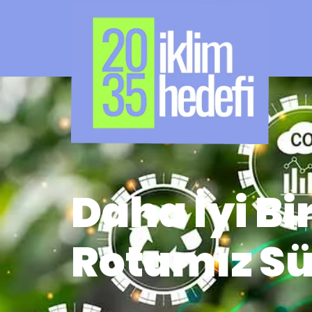
Daha İyi B
Rotamız Sü