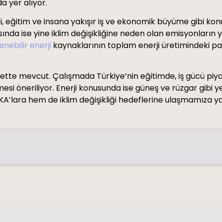
da yer alıyor.
liği, eğitim ve insana yakışır iş ve ekonomik büyüme gibi ko
sında ise yine iklim değişikliğine neden olan emisyonların 
enebilir enerji
kaynaklarının toplam enerji üretimindeki pay
te mevcut. Çalışmada Türkiye’nin eğitimde, iş gücü piyas
i öneriliyor. Enerji konusunda ise güneş ve rüzgar gibi ye
A’lara hem de iklim değişikliği hedeflerine ulaşmamıza yar