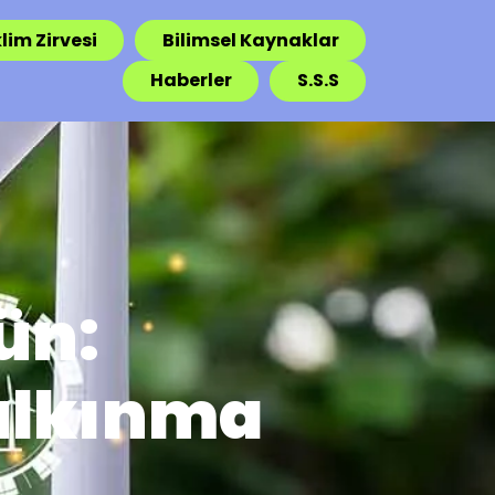
lim Zirvesi
Bilimsel Kaynaklar
Haberler
S.S.S
ün:
Kalkınma