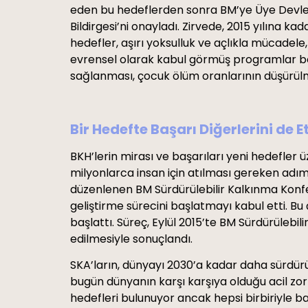
eden bu hedeflerden sonra BM’ye Üye Devletle
Bildirgesi’ni onayladı. Zirvede, 2015 yılına k
hedefler, aşırı yoksulluk ve açlıkla mücadele,
evrensel olarak kabul görmüş programlar beli
sağlanması, çocuk ölüm oranlarının düşürülme
Bir Hedefte Başarı Diğerlerini de Et
BKH’lerin mirası ve başarıları yeni hedefler
milyonlarca insan için atılması gereken adı
düzenlenen BM Sürdürülebilir Kalkınma Konfer
geliştirme sürecini başlatmayı kabul etti. B
başlattı. Süreç, Eylül 2015’te BM Sürdürülebi
edilmesiyle sonuçlandı.
SKA’ların, dünyayı 2030’a kadar daha sürdürülebi
bugün dünyanın karşı karşıya olduğu acil zorlu
hedefleri bulunuyor ancak hepsi birbiriyle ba