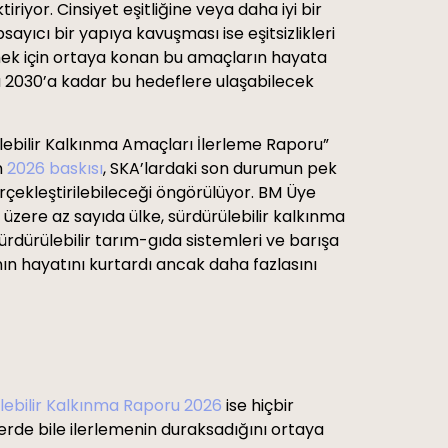
iyor. Cinsiyet eşitliğine veya daha iyi bir
yıcı bir yapıya kavuşması ise eşitsizlikleri
ilmek için ortaya konan bu amaçların hayata
a 2030’a kadar bu hedeflere ulaşabilecek
rülebilir Kalkınma Amaçları İlerleme Raporu”
n
2026 baskısı
, SKA’lardaki son durumun pek
rçekleştirilebileceği öngörülüyor. BM Üye
ere az sayıda ülke, sürdürülebilir kalkınma
ürdürülebilir tarım-gıda sistemleri ve barışa
n hayatını kurtardı ancak daha fazlasını
lebilir Kalkınma Raporu 2026
ise hiçbir
rde bile ilerlemenin duraksadığını ortaya