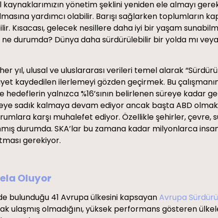
 kaynaklarımızın yönetim şeklini yeniden ele almayı gerektir
asına yardımcı olabilir. Barışı sağlarken toplumların kapsa
lir. Kısacası, gelecek nesillere daha iyi bir yaşam sunab
e ne durumda? Dünya daha sürdürülebilir bir yolda mı vey
her yıl, ulusal ve uluslararası verileri temel alarak “Sürdü
l niyet kaydedilen ilerlemeyi gözden geçirmek. Bu çalışmanı
re hedeflerin yalnızca %16’sının belirlenen süreye kadar ge
veye sadık kalmaya devam ediyor ancak başta ABD olmak üz
mlara karşı muhalefet ediyor. Özellikle şehirler, çevre, s
nmış durumda. SKA’lar bu zamana kadar milyonlarca insanı
tutması gerekiyor.
Bela Oluyor
in de bulunduğu 41 Avrupa ülkesini kapsayan
Avrupa Sürdürü
rak ulaşmış olmadığını, yüksek performans gösteren ülkele