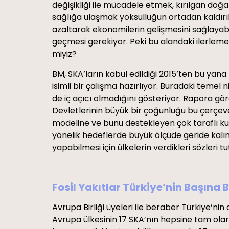
değişikliği ile mücadele etmek, kırılgan doğal
sağlığa ulaşmak yoksulluğun ortadan kaldırılm
azaltarak ekonomilerin gelişmesini sağlayabi
geçmesi gerekiyor. Peki bu alandaki ilerlem
miyiz?
BM, SKA’ların kabul edildiği 2015’ten bu yana 
isimli bir çalışma hazırlıyor. Buradaki teme
de iç açıcı olmadığını gösteriyor. Rapora gö
Devletlerinin büyük bir çoğunluğu bu çerçe
modeline ve bunu destekleyen çok taraflı kuru
yönelik hedeflerde büyük ölçüde geride kalı
yapabilmesi için ülkelerin verdikleri sözleri 
Fosil Yakıtlar Türkiye’nin Başına 
Avrupa Birliği üyeleri ile beraber Türkiye’n
Avrupa ülkesinin 17 SKA’nın hepsine tam ola