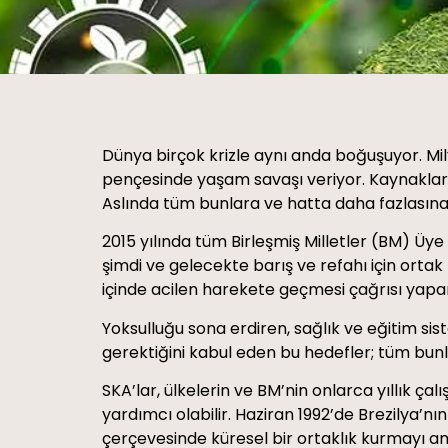
Dünya birçok krizle aynı anda boğuşuyor. Mily
pençesinde yaşam savaşı veriyor. Kaynakların
Aslında tüm bunlara ve hatta daha fazlasına 
2015 yılında tüm Birleşmiş Milletler (BM) Üye
şimdi ve gelecekte barış ve refahı için ortak
içinde acilen harekete geçmesi çağrısı yapan
Yoksulluğu sona erdiren, sağlık ve eğitim sist
gerektiğini kabul eden bu hedefler; tüm bu
SKA’lar, ülkelerin ve BM’nin onlarca yıllık ç
yardımcı olabilir. Haziran 1992’de Brezilya’n
çerçevesinde küresel bir ortaklık kurmayı a