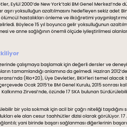
r, Eylül 2000’de New York’taki BM Genel Merkezi’nde düzen
adar aşırı yoksulluğun azaltılmasını hedefleyen sekiz adet Bi
 ölümcül hastalıkları önleme ve ilköğretimi yaygınlaştırma g
rledi. Böylece 15 yıl boyunca gelir yoksulluğunun azaltılm
si ve anne sağlığının önemli ölçüde iyileştirilmesi alanlar
kiliyor
 üzerinde çalışmaya başlamak için değerli dersler ve dene
mların tamamlandığı anlamına da gelmedi. Haziran 2012’de 
ansı’nda (Rio+20), Üye Devletler, BKH’leri temel alacak bi
u çerçevede Ocak 2015’te BM Genel Kurulu, 2015 sonrası ka
lir Kalkınma Zirvesi’nde, özünde 17 SKA bulunan Sürdürülebi
lir bir yola sokmak için acil bir çağrı niteliği taşıdığını sö
kları ele alan cesur taahhütler dizisi olarak görülüyor. 17
ğlantılı; yani birinde başarı sağlanması diğerlerinin başarı