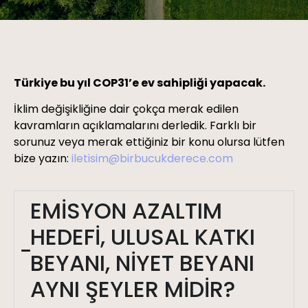
Türkiye bu yıl COP31’e ev sahipliği yapacak.
İklim değişikliğine dair çokça merak edilen
kavramların açıklamalarını derledik. Farklı bir
sorunuz veya merak ettiğiniz bir konu olursa lütfen
bize yazın:
iletisim@birbucukderece.com
EMİSYON AZALTIM
HEDEFİ, ULUSAL KATKI
BEYANI, NİYET BEYANI
AYNI ŞEYLER MİDİR?