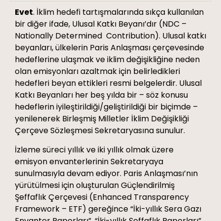
Evet
. İklim hedefi tartışmalarında sıkça kullanılan
bir diğer ifade, Ulusal Katkı Beyanı’dır (NDC –
Nationally Determined Contribution). Ulusal katkı
beyanları, ülkelerin Paris Anlaşması çerçevesinde
hedeflerine ulaşmak ve iklim değişikliğine neden
olan emisyonları azaltmak için belirledikleri
hedefleri beyan ettikleri resmi belgelerdir. Ulusal
Katkı Beyanları her beş yılda bir – söz konusu
hedeflerin iyileştirildiği/geliştirildiği bir biçimde –
yenilenerek Birleşmiş Milletler İklim Değişikliği
Çerçeve Sözleşmesi Sekretaryasına sunulur.
İzleme süreci yıllık ve iki yıllık olmak üzere
emisyon envanterlerinin Sekretaryaya
sunulmasıyla devam ediyor. Paris Anlaşması’nın
yürütülmesi için oluşturulan Güçlendirilmiş
Şeffaflık Çerçevesi (Enhanced Transparency
Framework – ETF) gereğince “İki-yıllık Sera Gazı
Envanter Raporları”, “İki-yıllık Şeffaflık Raporları”