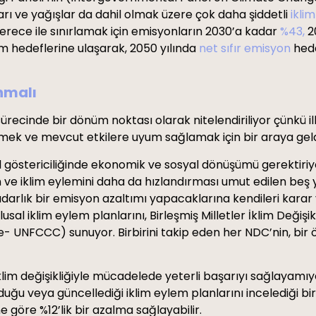
aları ve yağışlar da dahil olmak üzere çok daha şiddetli
iklim
derece ile sınırlamak için emisyonların 2030’a kadar
%43,
2
m hedeflerine ulaşarak, 2050 yılında
net sıfır emisyon
hedef
nmalı
i sürecinde bir dönüm noktası olarak nitelendiriliyor çünk
etmek ve mevcut etkilere uyum sağlamak için bir araya gel
l göstericiliğinde ekonomik ve sosyal dönüşümü gerektiriyo
 ve iklim eylemini daha da hızlandırması umut edilen beş yıl
lık bir emisyon azaltımı yapacaklarına kendileri karar v
sal iklim eylem planlarını, Birleşmiş Milletler İklim Değiş
UNFCCC) sunuyor. Birbirini takip eden her NDC’nin, bir 
klim değişikliğiyle mücadelede yeterli başarıyı sağlayamıy
nduğu veya güncellediği iklim eylem planlarını incelediği bi
 göre %12’lik bir azalma sağlayabilir.