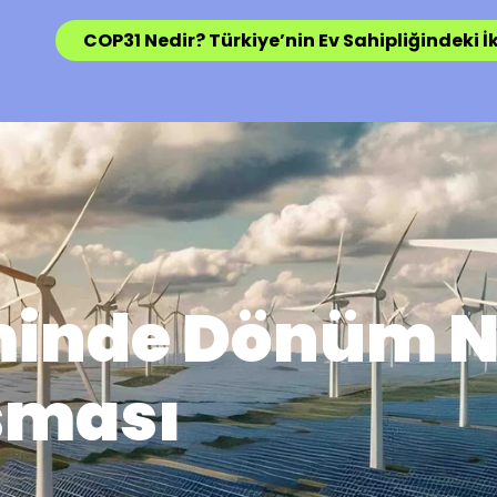
COP31 Nedir? Türkiye’nin Ev Sahipliğindeki İk
minde Dönüm N
şması