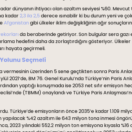
 kadar dünyanın ihtiyacı olan azaltım seviyesi %60. Mevcut
una kadar
2,3 ila 2,5
derece ısınabilir ki bu durum yeni ve çok
e
Afganistan
gibi ülkeler iklim değişikliğinin ağır sonuçla
rekorları
da beraberinde getiriyor. Son bulgular sera gazı
nırlama hedefini daha da zorlaştırdığını gösteriyor. Ülkeler
ları hayata geçirmeli.
 Yolunu Seçmeli
mza vermesinin üzerinden 5 sene geçtikten sonra Paris Anla
ül 2021’de, BM 76. Genel Kurulu’nda Türkiye’nin Paris An
rdından yaptığı konuşmada ise 2053 net sıfır emisyon hed
eclisi’nde (TBMM) onaylandı ve Türkiye Paris Anlaşması’n
uyurdu. Türkiye’de emisyonların önce 2035’e kadar 1.109 m
 yapılacak %42 azaltım ile 643 milyon tona inmesi öngörül
nca, 2023 yılındaki 552.2 milyon ton emisyona kıyasla %16