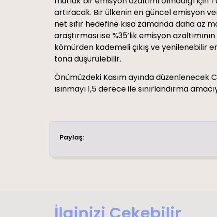
mutlak bir emisyon azaltımı olmadığı için T
artıracak. Bir ülkenin en güncel emisyon v
net sıfır hedefine kısa zamanda daha az mali
araştırması ise %35’lik emisyon azaltımının 
kömürden kademeli çıkış ve yenilenebilir en
tona düşürülebilir.
Önümüzdeki Kasım ayında düzenlenecek COP3
ısınmayı 1,5 derece ile sınırlandırma amacıy
Paylaş:
İlginizi Çekebilir