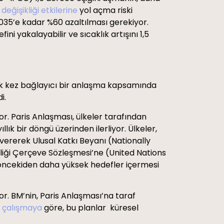
 değişikliği etkilerine
yol açma riski
035’e kadar %60 azaltılması gerekiyor.
ini yakalayabilir ve sıcaklık artışını 1,5
ü ilk kez bağlayıcı bir anlaşma kapsamında
di.
r. Paris Anlaşması, ülkeler tarafından
lık bir döngü üzerinden ilerliyor. Ülkeler,
ererek Ulusal Katkı Beyanı (Nationally
ikliği Çerçeve Sözleşmesi’ne (United Nations
öncekiden daha yüksek hedefler içermesi
or. BM’nin, Paris Anlaşması’na taraf
r
çalışmaya
göre, bu planlar küresel