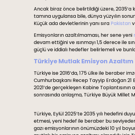
Ancak biraz önce belirtildiği üzere, 2035’a
tamına uygulansa bile, dünya yüzyılın son
Küçük ada devletlerinin yanı sıra
Pakistan
v
Emisyonların azaltılmaması, her sene yeni
devam ettiğini ve ısınmayı 1,5 derece ile sı
güçlü ve iddialı hedefler belirlemeli ve bun
Türkiye Mutlak Emisyon Azaltım
Türkiye ise 2016’da, 175 ülke ile beraber i
Cumhurbaşkanı Recep Tayyip Erdoğan 21 Eyl
2021’de gerçekleşen Kabine Toplantısının a
sonrasında anlaşma, Türkiye Büyük Millet M
Türkiye, Eylül 2025’te 2035 yılı hedefini d
etmesi, yeni hedef ile beraber bu seviyeden
gazı emisyonlarının önümüzdeki 10 yıl boyu