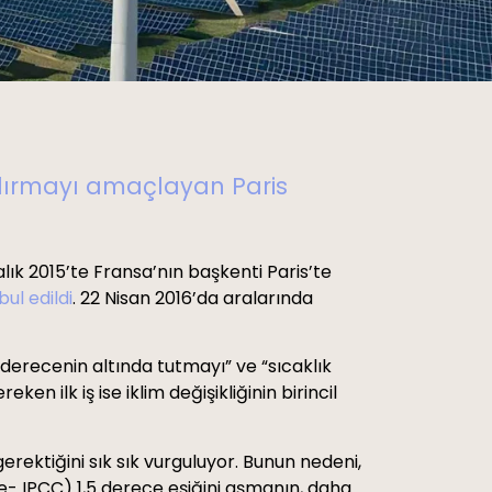
andırmayı amaçlayan Paris
alık 2015’te Fransa’nın başkenti Paris’te
bul edildi
. 22 Nisan 2016’da aralarında
 derecenin altında tutmayı” ve “sıcaklık
en ilk iş ise iklim değişikliğinin birincil
gerektiğini sık sık vurguluyor. Bunun nedeni,
e- IPCC) 1,5 derece eşiğini aşmanın, daha