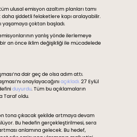
 tüm ulusal emisyon azaltım planları tamı
 daha şiddetli felaketlere kapı aralayabilir.
rını yaşamaya çoktan başladı.
 emisyonlarının yanlış yönde ilerlemeye
 bir an önce iklim değişikliği ile mücadelede
şması’na dair geç de olsa adım attı.
laşması’nı onaylayacağını
açıkladı.
27 Eylül
efini
duyurdu
. Tüm bu açıklamaların
a Taraf oldu.
ilyon tona çıkacak şekilde artmaya devam
üyor. Bu hedefin gerçekleştirilmesi, sera
 artması anlamına gelecek. Bu hedef,