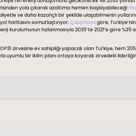
ürkiye’nin enerji dönüşümünü geciktirecek ve 2053 yılında
erisinden yola çıkarak azaltıma hemen başlayabileceği
mu
yetle ve daha kazançlı bir şekilde ulaşabilmenin yollarını 
yol haritasını somutlaştırıyor.
Çalışmaya
göre, Türkiye’nin
erji kurulumunun hızlanmasıyla 2035’te 2021’e göre %35 az
1 zirvesine ev sahipliği yapacak olan Türkiye, hem 2053 
la uyumlu bir iklim planı ortaya koyarak zirvedeki liderliği