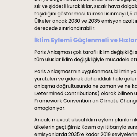
sık ve şiddetli kuraklıklar, sıcak hava dalg
taşıdığını göstermesi. Küresel ısınmayı 1,5 
Ülkeler ancak 2030 ve 2035 emisyon azaltı
derecede sınırlandırabilir.
İklim Eylemi Güçlenmeli ve Hızla
Paris Anlaşması çok taraflı iklim değişikliğ
tüm uluslar iklim değişikliğiyle mücadele 
Paris Anlaşması’nın uygulanması, bilimin yo
yürütülen ve giderek daha iddialı hale gelen
anlaşma doğrultusunda ne zaman ve ne kadar
Determined Contributions) olarak bilinen ulu
Framework Convention on Climate Change- 
amaçlanıyor.
Ancak, mevcut ulusal iklim eylem planları i
ülkelerin geçtiğimiz Kasım ayı itibarıyla su
emisyonlarda 2035’e kadar 2019 seviyelerine