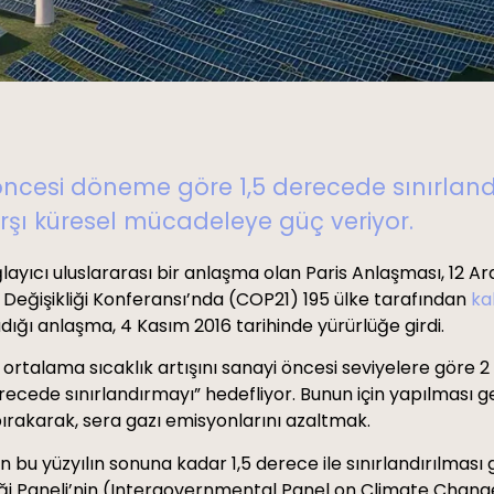
yi öncesi döneme göre 1,5 derecede sınırl
arşı küresel mücadeleye güç veriyor.
layıcı uluslararası bir anlaşma olan Paris Anlaşması, 12 Ar
m Değişikliği Konferansı’nda (COP21) 195 ülke tarafından
ka
dığı anlaşma, 4 Kasım 2016 tarihinde yürürlüğe girdi.
ortalama sıcaklık artışını sanayi öncesi seviyelere göre 2
ecede sınırlandırmayı” hedefliyor. Bunun için yapılması gerek
bırakarak, sera gazı emisyonlarını azaltmak.
n bu yüzyılın sonuna kadar 1,5 derece ile sınırlandırılması 
iği Paneli’nin (Intergovernmental Panel on Climate Chang