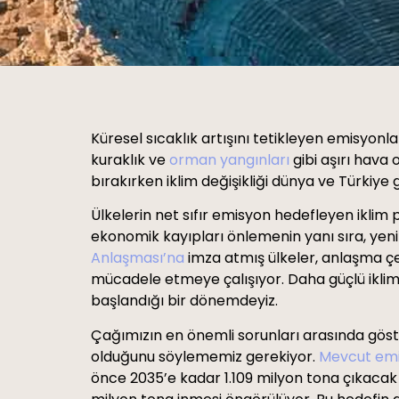
Küresel sıcaklık artışını tetikleyen emisyonla
kuraklık ve
orman yangınları
gibi aşırı hava 
bırakırken iklim değişikliği dünya ve Türkiye 
Ülkelerin net sıfır emisyon hedefleyen iklim 
ekonomik kayıpları önlemenin yanı sıra, yen
Anlaşması’na
imza atmış ülkeler, anlaşma çer
mücadele etmeye çalışıyor. Daha güçlü iklim
başlandığı bir dönemdeyiz.
Çağımızın en önemli sorunları arasında göste
olduğunu söylememiz gerekiyor.
Mevcut emi
önce 2035’e kadar 1.109 milyon tona çıkacak