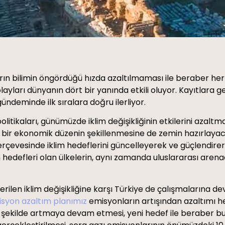
rın bilimin öngördüğü hızda azaltılmaması ile beraber her ge
olayları dünyanın dört bir yanında etkili oluyor. Kayıtlara 
gündeminde ilk sıralara doğru ilerliyor.
politikaları, günümüzde iklim değişikliğinin etkilerini azal
i bir ekonomik düzenin şekillenmesine de zemin hazırlayac
çevesinde iklim hedeflerini güncelleyerek ve güçlendirerek i
 hedefleri olan ülkelerin, aynı zamanda uluslararası are
rilen iklim değişikliğine karşı Türkiye de çalışmalarına d
syon azaltım planımız
emisyonların artışından azaltımı he
 şekilde artmaya devam etmesi, yeni hedef ile beraber bu