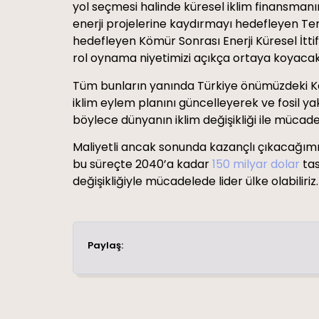
yol seçmesi halinde küresel iklim finansmanı
enerji projelerine kaydırmayı hedefleyen Te
hedefleyen Kömür Sonrası Enerji Küresel İttif
rol oynama niyetimizi açıkça ortaya koyacak
Tüm bunların yanında Türkiye önümüzdeki Kas
iklim eylem planını güncelleyerek ve fosil ya
böylece dünyanın iklim değişikliği ile mücade
Maliyetli ancak sonunda kazançlı çıkacağımız 
bu süreçte 2040’a kadar
150 milyar dolar
tas
değişikliğiyle mücadelede lider ülke olabiliriz.
Paylaş: