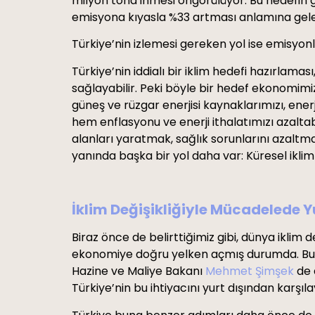
milyon tona inmesi öngörülüyor. Bu hedefin g
emisyona kıyasla %33 artması anlamına gel
Türkiye’nin izlemesi gereken yol ise emisyo
Türkiye’nin iddialı bir iklim hedefi hazırlama
sağlayabilir. Peki böyle bir hedef ekonomimi
güneş ve rüzgar enerjisi kaynaklarımızı, ener
hem enflasyonu ve enerji ithalatımızı azaltabil
alanları yaratmak, sağlık sorunlarını azaltma
yanında başka bir yol daha var: Küresel ikli
İklim Değişikliğiyle Mücadelede 
Biraz önce de belirttiğimiz gibi, dünya ikli
ekonomiye doğru yelken açmış durumda. Bu doğ
Hazine ve Maliye Bakanı
Mehmet Şimşek
de 
Türkiye’nin bu ihtiyacını yurt dışından karşıl