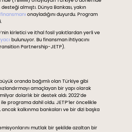
lisi’nde (TBMM) onaylayan Türkiye o dönemde
desteği almıştı. Dünya Bankası, yakın
 finansmanı
onayladığını duyurdu. Program
i.
 kirletici ve ithal fosil yakıtlardan yerli ve
iyacı
bulunuyor. Bu finansman ihtiyacını
 Transition Partnership-JETP).
 büyük oranda bağımlı olan Türkiye gibi
 hızlandırmayı amaçlayan bir yapı olarak
ilyar dolarlık bir destek aldı. 2022’de
t ile programa dahil oldu. JETP’ler öncelikle
or, ancak kalkınma bankaları ve bir dizi başka
misyonlarını mutlak bir şekilde azaltan bir