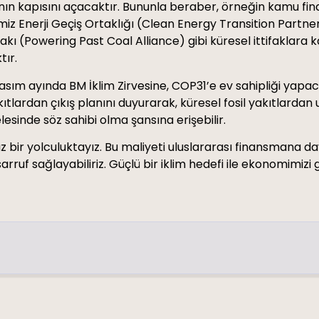
nın kapısını açacaktır. Bununla beraber, örneğin kamu fina
miz Enerji Geçiş Ortaklığı (Clean Energy Transition Partn
akı (Powering Past Coal Alliance) gibi küresel ittifaklara k
tır.
ım ayında BM İklim Zirvesine, COP31’e ev sahipliği yapaca
kıtlardan çıkış planını duyurarak, küresel fosil yakıtlardan
lesinde söz sahibi olma şansına erişebilir.
bir yolculuktayız. Bu maliyeti uluslararası finansmana day
arruf sağlayabiliriz. Güçlü bir iklim hedefi ile ekonomimizi 