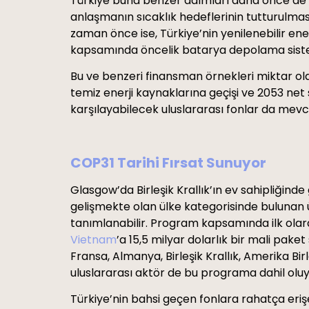
Türkiye buna benzer adımları daha önce de a
anlaşmanın sıcaklık hedeflerinin tutturulm
zaman önce ise, Türkiye’nin yenilenebilir e
kapsamında öncelik batarya depolama sisteml
Bu ve benzeri finansman örnekleri miktar olara
temiz enerji kaynaklarına geçişi ve 2053 net 
karşılayabilecek uluslararası fonlar da mevcu
COP31 Tarihi Fırsat Sunuyor
Glasgow’da Birleşik Krallık’ın ev sahipliğin
gelişmekte olan ülke kategorisinde bulunan ü
tanımlanabilir. Program kapsamında ilk ola
Vietnam
’a 15,5 milyar dolarlık bir mali pake
Fransa, Almanya, Birleşik Krallık, Amerika Bir
uluslararası aktör de bu programa dahil olu
Türkiye’nin bahsi geçen fonlara rahatça eriş