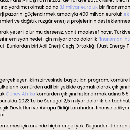
ttı. Paris Anlaşması’nı 2021’de Türkiye Büyük Millet Mec
asına yardımcı olmak adına
3,1 milyar euroluk
bir finansman 
nerji pazarını güçlendirmek amacıyla 400 milyon euroluk
ek
eri ve dağıtık rüzgâr enerjisi projelerinin desteklenmes
k yeterli olur mu derseniz, yanıt maalesef hayır. Türkiye’nin
sıfır emisyon hedefi için milyarlarca dolarlık
finansman iht
t. Bunlardan biri Adil Enerji Geçiş Ortaklığı (Just Energy
de gerçekleşen iklim zirvesinde başlatılan program, kömüre
lkelerin kömürden adil bir şekilde aşamalı olarak çıkışını
rak
Güney Afrika
kömürden çıkışını hızlandırmak adına 8,5 m
t sunuldu. 2023’te ise Senegal 2,5 milyar dolarlık bir taahhü
leşik Devletleri ve Avrupa Birliği tarafından finanse ediliy
yor.
ememesi için önünde hiçbir engel yok. Bugünden itibaren e