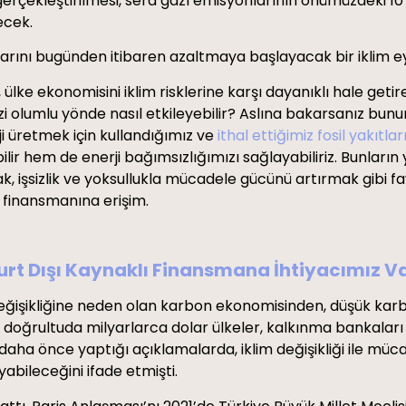
erçekleştirilmesi, sera gazı emisyonlarının önümüzdeki 10 
ecek.
nlarını bugünden itibaren azaltmaya başlayacak bir iklim 
sı, ülke ekonomisini iklim risklerine karşı dayanıklı hale g
zi olumlu yönde nasıl etkileyebilir? Aslına bakarsanız bun
ji üretmek için kullandığımız ve
ithal ettiğimiz fosil yakıtlar
ir hem de enerji bağımsızlığımızı sağlayabiliriz. Bunların ya
k, işsizlik ve yoksullukla mücadele gücünü artırmak gibi f
m finansmanına erişim.
Yurt Dışı Kaynaklı Finansmana İhtiyacımız V
m değişikliğine neden olan karbon ekonomisinden, düşük kar
rultuda milyarlarca dolar ülkeler, kalkınma bankaları ve y
daha önce yaptığı açıklamalarda, iklim değişikliği ile müca
ayabileceğini ifade etmişti.