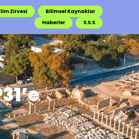
lim Zirvesi
Bilimsel Kaynaklar
Haberler
S.S.S
P31’e