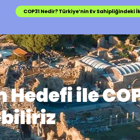
COP31 Nedir? Türkiye’nin Ev Sahipliğindeki İk
m Hedefi ile CO
biliriz