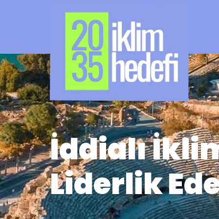
İddialı İkli
Liderlik Ede