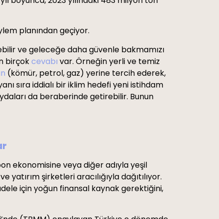
yıl boyunca, 2023 yılındaki 483 milyon ton
eylem planından geçiyor.
etirebilir ve geleceğe daha güvenle bakmamızı
un birçok
cevabı
var. Örneğin yerli ve temiz
ın
(kömür, petrol, gaz) yerine tercih ederek,
nı sıra iddialı bir iklim hedefi yeni istihdam
aydaları da beraberinde getirebilir. Bunun
ar
bon ekonomisine veya diğer adıyla yeşil
atırım şirketleri aracılığıyla dağıtılıyor.
dele için yoğun finansal kaynak gerektiğini,