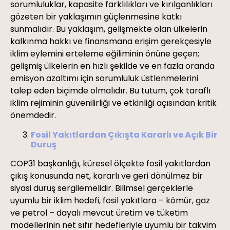
sorumluluklar, kapasite farklılıkları ve kırılganlıkları
gözeten bir yaklaşımın güçlenmesine katkı
sunmalıdır. Bu yaklaşım, gelişmekte olan ülkelerin
kalkınma hakkı ve finansmana erişim gerekçesiyle
iklim eylemini erteleme eğiliminin önüne geçen;
gelişmiş ülkelerin en hızlı şekilde ve en fazla oranda
emisyon azaltımı için sorumluluk üstlenmelerini
talep eden biçimde olmalıdır. Bu tutum, çok taraflı
iklim rejiminin güvenilirliği ve etkinliği açısından kritik
önemdedir.
Fosil Yakıtlardan Çıkışta Kararlı ve Açık Bir
Duruş
COP31 başkanlığı, küresel ölçekte fosil yakıtlardan
çıkış konusunda net, kararlı ve geri dönülmez bir
siyasi duruş sergilemelidir. Bilimsel gerçeklerle
uyumlu bir iklim hedefi, fosil yakıtlara – kömür, gaz
ve petrol – dayalı mevcut üretim ve tüketim
modellerinin net sıfır hedefleriyle uyumlu bir takvim