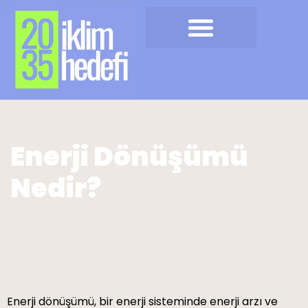
COP31 Nedir? Türkiye’nin Ev Sahipliğindeki İklim Zirvesi
Enerji Dönüşümü
Nedir?
Enerji dönüşümü, bir enerji sisteminde enerji arzı ve