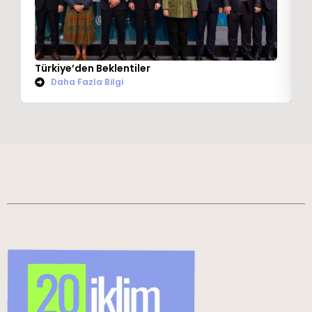
Türkiye’den Beklentiler
C
Daha Fazla Bilgi