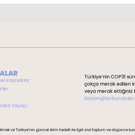
ALAR
Türkiye’nin COP31 süre
sel Kaynaklar
çokça merak edilen kon
rler
veya merak ettiğiniz b
iletisim@birbucukde
 Yakıt Sayacı
etmek ve Türkiye’nin güncel iklim hedefi ile ilgili sivil toplum ve düşünce ku