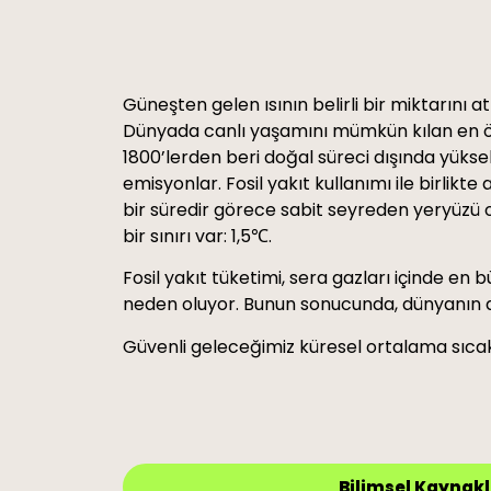
Güneşten gelen ısının belirli bir miktarını 
Dünyada canlı yaşamını mümkün kılan en ön
1800’lerden beri doğal süreci dışında yüksel
emisyonlar. Fosil yakıt kullanımı ile birlik
bir süredir görece sabit seyreden yeryüzü o
bir sınırı var: 1,5℃.
Fosil yakıt tüketimi, sera gazları içinde 
neden oluyor. Bunun sonucunda, dünyanın dör
Güvenli geleceğimiz küresel ortalama sıcaklı
Bilimsel Kaynakl