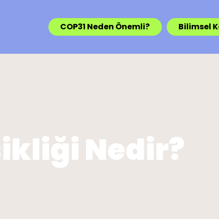
COP31 Neden Önemli?
Bilimsel 
ikliği Nedir?