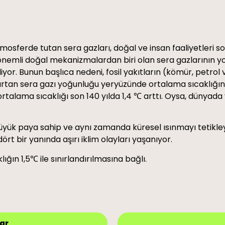
atmosferde tutan sera gazları, doğal ve insan faaliyetleri 
emli doğal mekanizmalardan biri olan sera gazlarının yo
iyor. Bunun başlıca nedeni, fosil yakıtların (kömür, petrol 
te artan sera gazı yoğunluğu yeryüzünde ortalama sıcaklığın
rtalama sıcaklığı son 140 yılda 1,4 ℃ arttı. Oysa, dünyad
en büyük paya sahip ve aynı zamanda küresel ısınmayı tetik
t bir yanında aşırı iklim olayları yaşanıyor.
ğın 1,5℃ ile sınırlandırılmasına bağlı.
ar