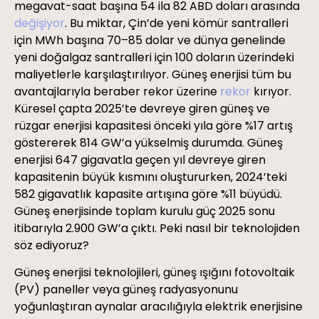
megavat-saat başına 54 ila 82 ABD doları arasında
değişiyor
. Bu miktar, Çin’de yeni kömür santralleri
için MWh başına 70–85 dolar ve dünya genelinde
yeni doğalgaz santralleri için 100 doların üzerindeki
maliyetlerle karşılaştırılıyor. Güneş enerjisi tüm bu
avantajlarıyla beraber rekor üzerine
rekor
kırıyor.
Küresel çapta 2025’te devreye giren güneş ve
rüzgar enerjisi kapasitesi önceki yıla göre %17 artış
göstererek 814 GW’a yükselmiş durumda. Güneş
enerjisi 647 gigavatla geçen yıl devreye giren
kapasitenin büyük kısmını oluştururken, 2024’teki
582 gigavatlık kapasite artışına göre %11 büyüdü.
Güneş enerjisinde toplam kurulu güç 2025 sonu
itibarıyla 2.900 GW’a çıktı. Peki nasıl bir teknolojiden
söz ediyoruz?
Güneş enerjisi teknolojileri, güneş ışığını fotovoltaik
(PV) paneller veya güneş radyasyonunu
yoğunlaştıran aynalar aracılığıyla elektrik enerjisine