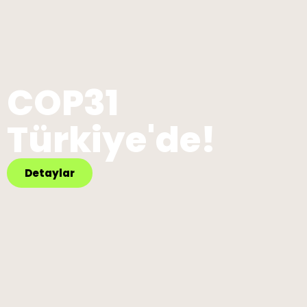
COP31
Türkiye'de!
Detaylar