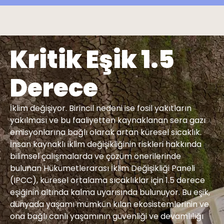
Kritik Eşik 1.5
Derece
İklim değişiyor. Birincil nedeni ise fosil yakıtların
yakılması ve bu faaliyetten kaynaklanan sera gazı
emisyonlarına bağlı olarak artan küresel sıcaklık.
İnsan kaynaklı iklim değişikliğinin riskleri hakkında
bilimsel çalışmalarda ve çözüm önerilerinde
bulunan Hükümetlerarası İklim Değişikliği Paneli
(IPCC), küresel ortalama sıcaklıklar için 1.5 derece
eşiğinin altında kalma uyarısında bulunuyor. Bu eşik,
dünyada yaşamı mümkün kılan ekosistemlerinin ve
ona bağlı canlı yaşamının güvenliği ve devamlılığı