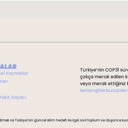
ALAR
Türkiye’nin COP31 süre
sel Kaynaklar
çokça merak edilen kon
rler
veya merak ettiğiniz b
iletisim@birbucukde
 Yakıt Sayacı
etmek ve Türkiye’nin güncel iklim hedefi ile ilgili sivil toplum ve düşünce ku