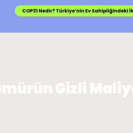
COP31 Nedir? Türkiye’nin Ev Sahipliğindeki İk
mürün Gizli Maliy