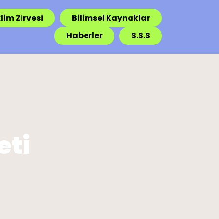
lim Zirvesi
Bilimsel Kaynaklar
Haberler
S.S.S
eti