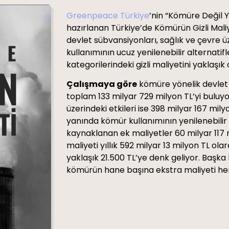
Greenpeace Türkiye
’nin “Kömüre Değil
hazırlanan Türkiye’de Kömürün Gizli Maliy
devlet sübvansiyonları, sağlık ve çevre ü
kullanımının ucuz yenilenebilir alternatif
kategorilerindeki gizli maliyetini yaklaşı
Çalışmaya göre
kömüre yönelik devlet 
toplam 133 milyar 729 milyon TL’yi buluy
üzerindeki etkileri ise 398 milyar 167 mil
yanında kömür kullanımının yenilenebilir 
kaynaklanan ek maliyetler 60 milyar 117 
maliyeti yıllık 592 milyar 13 milyon TL o
yaklaşık 21.500 TL’ye denk geliyor. Başka
kömürün hane başına ekstra maliyeti her 