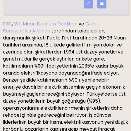
E3G
,
We Mean Business Coalition
ve
Global
Renewables Alliance
tarafından talep edilen,
danışmanlık şirketi Public First tarafından 20-26 Nisan
tarihleri arasında, 18 ülkede gelirleri 1 milyon dolar ve
üzerinde olan şirketlerden 1.994 üst düzey yönetici ve
genel müdür ile gerçekleştirilen ankete göre,
katılımcıların %90’ı faaliyetlerinin 2035’e kadar büyük
oranda elektrifikasyona dayanacağını ifade ediyor.
Benzer şekilde katılımcıların %90’ı, yenilenebilir
enerjiye dayalı bir elektrik sistemine geçişin ekonomik
büyümeyi güçlendireceğini söylüyor. Türkiye’de ise üst
düzey yöneticilerin büyük çoğunluğu (%95),
operasyonlarını elektriklendirmenin şirketlerini daha
rekabetçi hâle getireceğini belirtiyor. İş dünyası
liderlerinin büyük bir kısmı, elektrifikasyonun yeni düşük
karbonlu pazarların kapısını açıp mevcut ihracat