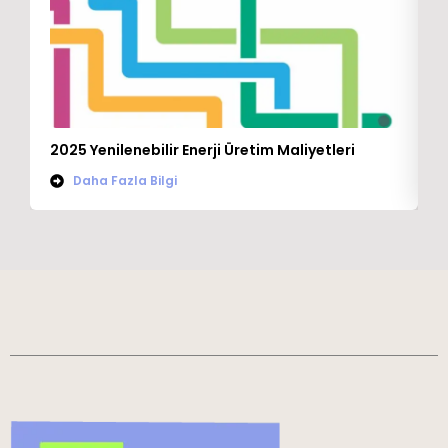
K
2025 Yenilenebilir Enerji Üretim Maliyetleri
T
Daha Fazla Bilgi