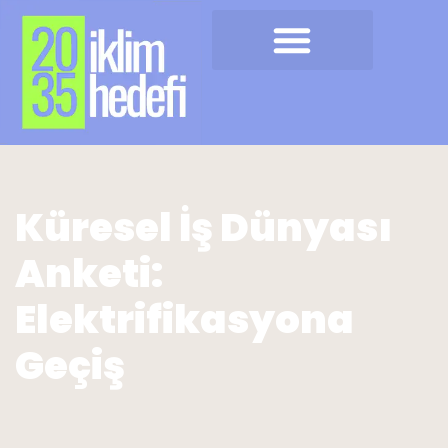
Küresel İş Dünyası
Anketi:
Elektrifikasyona
Geçiş