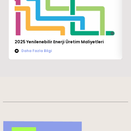
K
2025 Yenilenebilir Enerji Üretim Maliyetleri
T
Daha Fazla Bilgi